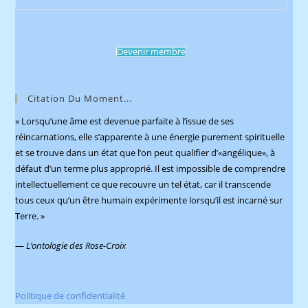
Esca
to
clos
Devenir membre
the
sear
pane
Citation Du Moment...
« Lorsqu’une âme est devenue parfaite à l’issue de ses
réincarnations, elle s’apparente à une énergie purement spirituelle
et se trouve dans un état que l’on peut qualifier d’«angélique», à
défaut d’un terme plus approprié. Il est impossible de comprendre
intellectuellement ce que recouvre un tel état, car il transcende
tous ceux qu’un être humain expérimente lorsqu’il est incarné sur
Terre. »
—
L’ontologie des Rose-Croix
Politique de confidentialité