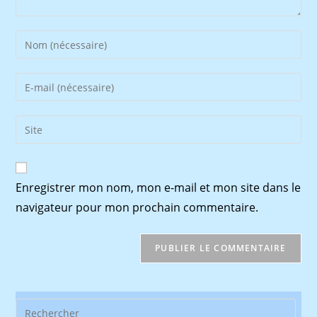
Enter
your
name
Enter
or
your
username
email
Saisir
to
address
l’URL
comment
to
de
comment
votre
Enregistrer mon nom, mon e-mail et mon site dans le
site
navigateur pour mon prochain commentaire.
(facultatif)
Pres