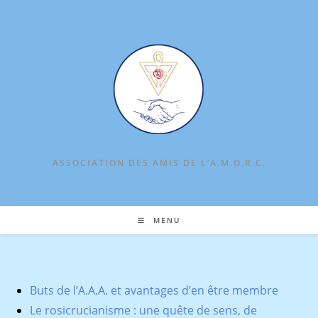
Skip
to
content
ASSOCIATION DES AMIS DE L‘A.M.O.R.C.
MENU
Buts de l’A.A.A. et avantages d’en être membre
Le rosicrucianisme : une quête de sens, de