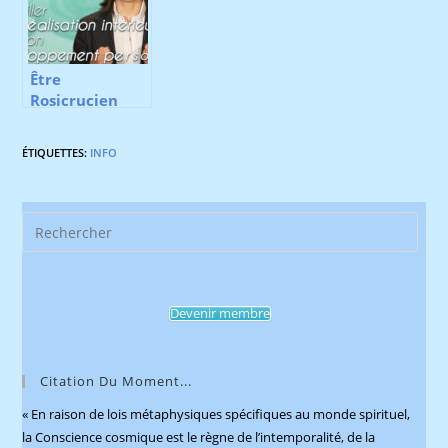
Être
Rosicrucien
aujourd’hui
ÉTIQUETTES
:
INFO
Pres
Esca
to
clos
Devenir membre
the
sear
pane
Citation Du Moment...
« En raison de lois métaphysiques spécifiques au monde spirituel,
la Conscience cosmique est le règne de l’intemporalité, de la