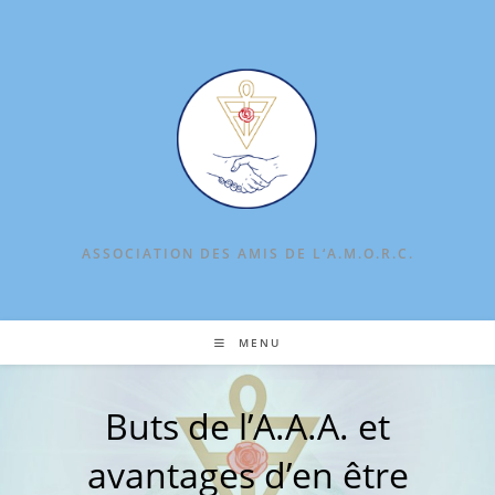
Skip
to
content
ASSOCIATION DES AMIS DE L‘A.M.O.R.C.
MENU
Buts de l’A.A.A. et
avantages d’en être