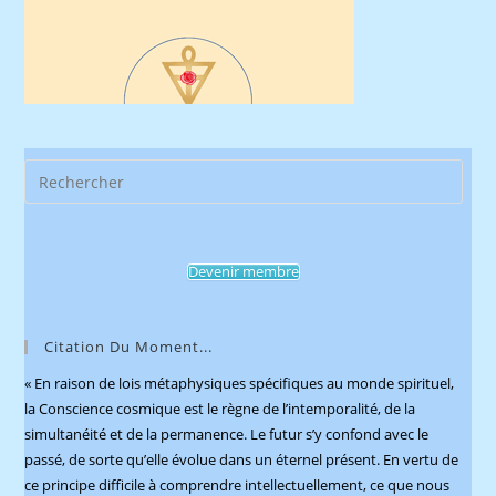
Pres
Esca
to
clos
Devenir membre
the
sear
pane
Citation Du Moment...
« En raison de lois métaphysiques spécifiques au monde spirituel,
la Conscience cosmique est le règne de l’intemporalité, de la
simultanéité et de la permanence. Le futur s’y confond avec le
passé, de sorte qu’elle évolue dans un éternel présent. En vertu de
ce principe difficile à comprendre intellectuellement, ce que nous