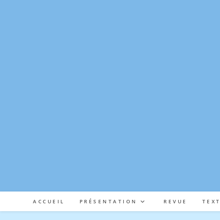
Skip
to
content
ACCUEIL
PRÉSENTATION
REVUE
TEX