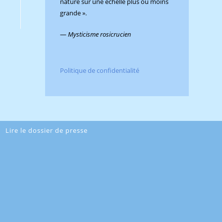
nature sur une échelle plus ou moins
grande ».
—
Mysticisme rosicrucien
Politique de confidentialité
Lire le dossier de presse