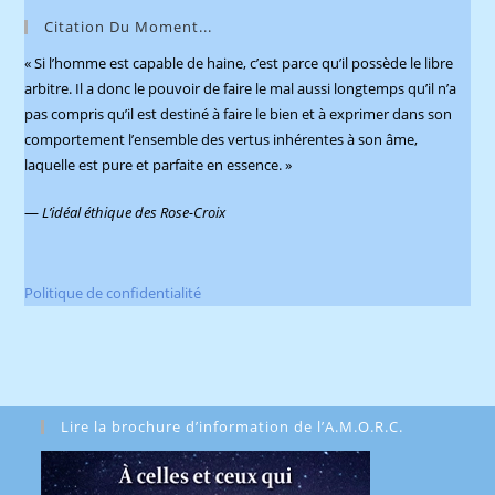
pane
Citation Du Moment...
« Si l’homme est capable de haine, c’est parce qu’il possède le libre
arbitre. Il a donc le pouvoir de faire le mal aussi longtemps qu’il n’a
pas compris qu’il est destiné à faire le bien et à exprimer dans son
comportement l’ensemble des vertus inhérentes à son âme,
laquelle est pure et parfaite en essence. »
—
L’idéal éthique des Rose-Croix
Politique de confidentialité
Lire la brochure d’information de l’A.M.O.R.C.