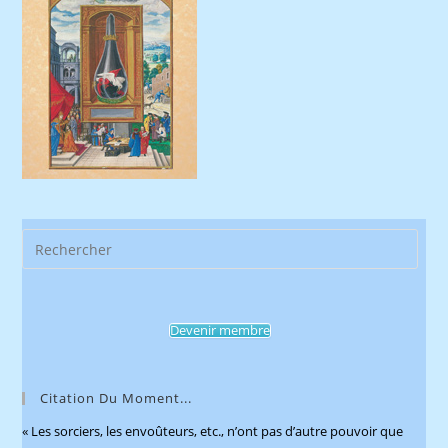
Pres
Esca
to
clos
Devenir membre
the
sear
pane
Citation Du Moment...
« Les sorciers, les envoûteurs, etc., n’ont pas d’autre pouvoir que