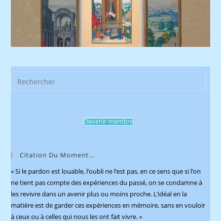
Pres
Esca
to
clos
Devenir membre
the
sear
pane
Citation Du Moment...
« Si le pardon est louable, l’oubli ne l’est pas, en ce sens que si l’on
ne tient pas compte des expériences du passé, on se condamne à
les revivre dans un avenir plus ou moins proche. L’idéal en la
matière est de garder ces expériences en mémoire, sans en vouloir
à ceux ou à celles qui nous les ont fait vivre. »