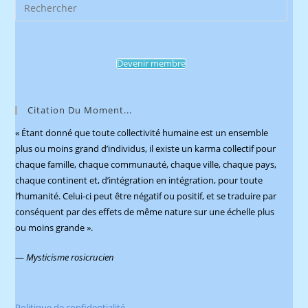
Pres
Esca
to
clos
Devenir membre
the
sear
pane
Citation Du Moment...
« Étant donné que toute collectivité humaine est un ensemble
plus ou moins grand d’individus, il existe un karma collectif pour
chaque famille, chaque communauté, chaque ville, chaque pays,
chaque continent et, d’intégration en intégration, pour toute
l’humanité. Celui-ci peut être négatif ou positif, et se traduire par
conséquent par des effets de même nature sur une échelle plus
ou moins grande ».
—
Mysticisme rosicrucien
Politique de confidentialité