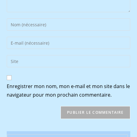
Enter
your
name
Enter
or
your
username
email
Saisir
to
address
l’URL
comment
to
de
comment
votre
Enregistrer mon nom, mon e-mail et mon site dans le
site
navigateur pour mon prochain commentaire.
(facultatif)