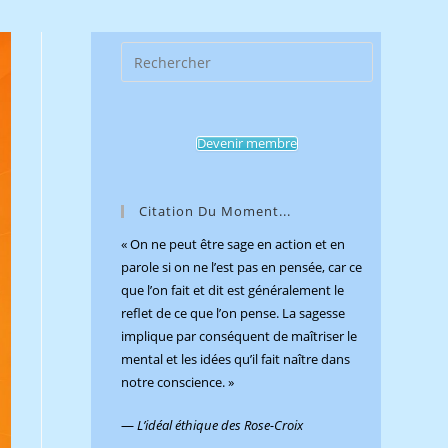
Press
Escape
to
close
Devenir membre
the
search
panel.
Citation Du Moment...
« On ne peut être sage en action et en
parole si on ne l’est pas en pensée, car ce
que l’on fait et dit est généralement le
reflet de ce que l’on pense. La sagesse
implique par conséquent de maîtriser le
mental et les idées qu’il fait naître dans
notre conscience. »
—
L’idéal éthique des Rose-Croix