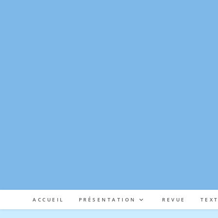
Skip
to
content
ACCUEIL
PRÉSENTATION
REVUE
TEX