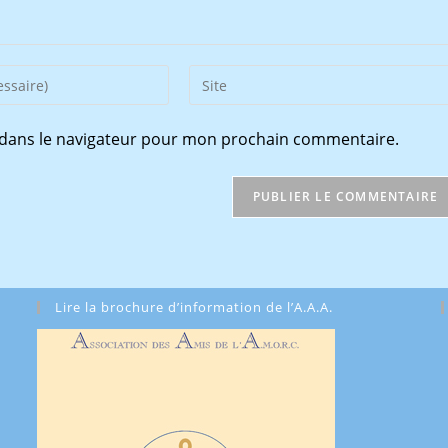
Saisir
l’URL
de
 dans le navigateur pour mon prochain commentaire.
votre
site
(facultatif)
Lire la brochure d’information de l’A.A.A.