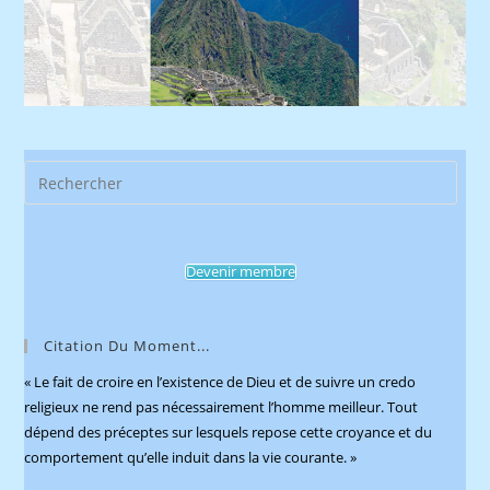
Pres
Esca
to
clos
Devenir membre
the
sear
pane
Citation Du Moment...
« Le fait de croire en l’existence de Dieu et de suivre un credo
religieux ne rend pas nécessairement l’homme meilleur. Tout
dépend des préceptes sur lesquels repose cette croyance et du
comportement qu’elle induit dans la vie courante. »