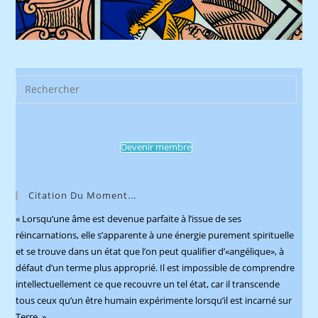
Pres
Esca
to
clos
Devenir membre
the
sear
pane
Citation Du Moment...
« Lorsqu’une âme est devenue parfaite à l’issue de ses
réincarnations, elle s’apparente à une énergie purement spirituelle
et se trouve dans un état que l’on peut qualifier d’«angélique», à
défaut d’un terme plus approprié. Il est impossible de comprendre
intellectuellement ce que recouvre un tel état, car il transcende
tous ceux qu’un être humain expérimente lorsqu’il est incarné sur
Terre. »