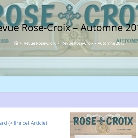
evue Rose-Croix – Automne 20
>
Revue Rose-Croix
>
Revue Rose-Croix – Automne 2015
 (> lire cet Article)