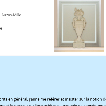
. Auzas-Mille
de
s en général, j’aime me référer et insister sur la notion d
ement le pouvoir du libre-arbitre et, par voie de conséquenc