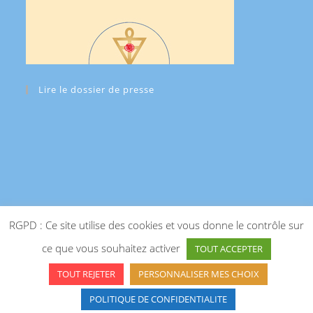
Lire le dossier de presse
RGPD : Ce site utilise des cookies et vous donne le contrôle sur
ce que vous souhaitez activer
TOUT ACCEPTER
TOUT REJETER
PERSONNALISER MES CHOIX
POLITIQUE DE CONFIDENTIALITE
Copyright 2025 - A.M.O.R.C.