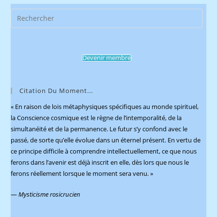
Pres
Esca
to
clos
Devenir membre
the
sear
pane
Citation Du Moment...
« En raison de lois métaphysiques spécifiques au monde spirituel,
la Conscience cosmique est le règne de l’intemporalité, de la
simultanéité et de la permanence. Le futur s’y confond avec le
passé, de sorte qu’elle évolue dans un éternel présent. En vertu de
ce principe difficile à comprendre intellectuellement, ce que nous
ferons dans l’avenir est déjà inscrit en elle, dès lors que nous le
ferons réellement lorsque le moment sera venu. »
—
Mysticisme rosicrucien