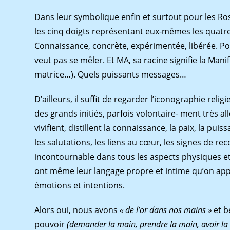
Dans leur symbolique enﬁn et surtout pour les Ros
les cinq doigts représentant eux-mêmes les quatre é
Connaissance, concrète, expérimentée, libérée. Pon
veut pas se mêler. Et MA, sa racine signiﬁe la Mani
matrice…). Quels puissants messages…
D’ailleurs, il sufﬁt de regarder l’iconographie re
des grands initiés, parfois volontaire- ment très a
viviﬁent, distillent la connaissance, la paix, la puis
les salutations, les liens au cœur, les signes de 
incontournable dans tous les aspects physiques et s
ont même leur langage propre et intime qu’on appe
émotions et intentions.
Alors oui, nous avons
« de l’or dans nos mains »
et 
pouvoir
(demander la main, prendre la main, avoir l