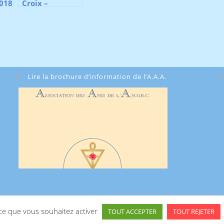
2018
Croix –
Printemps 2022
Lire la brochure d’information de l’A.A.A.
 ce que vous souhaitez activer
TOUT ACCEPTER
TOUT REJETER
Copyright 2025 - A.M.O.R.C.