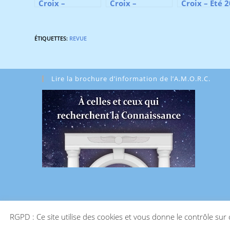
Croix –
Croix –
Croix – Été 
Automne 2019
Automne 2020
ÉTIQUETTES
:
REVUE
Lire la brochure d’information de l’A.M.O.R.C.
RGPD : Ce site utilise des cookies et vous donne le contrôle sur