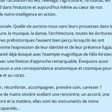
 l’activation du feu, l’élevage, l’agriculture, l’artisanat, les
rd dans l’industrie et aujourd’hui même au cœur de nos
e notre intelligence en action.
 sociale. Quelle vie aurions-nous sans leurs prouesses dans l
re, la musique, la danse, l’architecture, toutes les écritures
es préhistoriques l’avaient bien perçu lorsqu’ils les ont
e l’expression de leur identité et de leur présence fuga
nté déjà évoqué avec l’exemple magniﬁque de Félix Kirsten
 avec une ﬁnesse d’approche remarquable. Évoquons aussi
hacun a une correspondance anatomique et cosmique pour
me et au corps.
ler, réconforter, accompagner, prendre soin, caresser ?
e de mains sincère scellant une rencontre, un accord, une
it et la matière, elles sont les instruments de notre
 capacités…