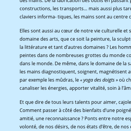
des mains. De la fabrication des outils en passant par
constructions, les transports… mais aussi plus ta
claviers informa- tiques, les mains sont au centre d
Elles sont aussi au cœur de notre vie culturelle et
domaine des arts, que ce soit la peinture, la sculptu
la littérature et tant d’autres domaines ? Les homm
peintes dans de nombreuses grottes du monde comm
dans le monde. De même, dans le domaine de la sa
les mains diagnostiquent, soignent, magnétisent
par exemple les mûdras, le
« yoga des doigts »
où c
canaliser les énergies, apporter vitalité, soin à l’â
Et que dire de tous leurs talents pour aimer, cajo
Comment passer à côté des bienfaits d’une poigné
amitié, une reconnaissance ? Ponts entre notre espr
volonté, de nos désirs, de nos états d’être, de nos