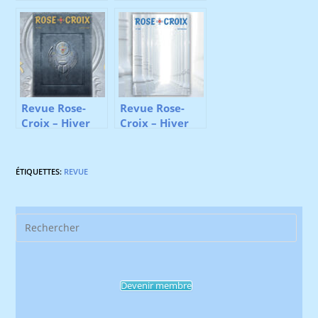
Revue Rose-
Revue Rose-
Croix – Hiver
Croix – Hiver
2020
2021
ÉTIQUETTES
:
REVUE
Pres
Esca
to
clos
Devenir membre
the
sear