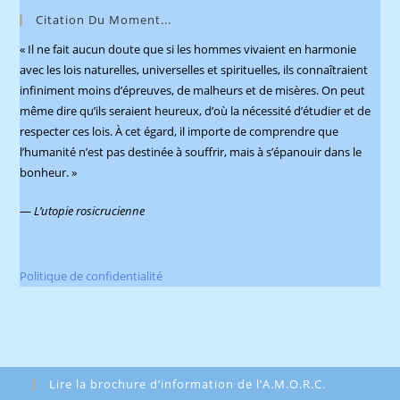
pane
Citation Du Moment...
« Il ne fait aucun doute que si les hommes vivaient en harmonie
avec les lois naturelles, universelles et spirituelles, ils connaîtraient
infiniment moins d’épreuves, de malheurs et de misères. On peut
même dire qu’ils seraient heureux, d’où la nécessité d’étudier et de
respecter ces lois. À cet égard, il importe de comprendre que
l’humanité n’est pas destinée à souffrir, mais à s’épanouir dans le
bonheur. »
—
L’utopie rosicrucienne
Politique de confidentialité
Lire la brochure d’information de l’A.M.O.R.C.