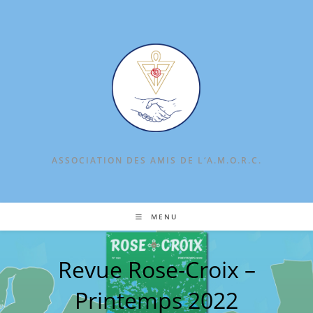
Skip
to
content
ASSOCIATION DES AMIS DE L‘A.M.O.R.C.
MENU
Revue Rose-Croix –
Printemps 2022