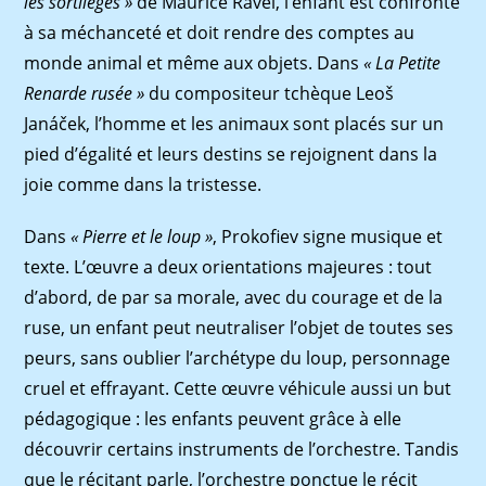
les sortilèges »
de Maurice Ravel, l’enfant est confronté
à sa méchanceté et doit rendre des comptes au
monde animal et même aux objets. Dans
« La Petite
Renarde rusée »
du compositeur tchèque Leoš
Janáček, l’homme et les animaux sont placés sur un
pied d’égalité et leurs destins se rejoignent dans la
joie comme dans la tristesse.
Dans
«
Pierre
et
le
loup
»
, Prokoﬁev signe musique et
texte. L’œuvre a deux orientations majeures : tout
d’abord, de par sa morale, avec du courage et de la
ruse, un enfant peut neutraliser l’objet de toutes ses
peurs, sans oublier l’archétype du loup, personnage
cruel et effrayant. Cette œuvre véhicule aussi un but
pédagogique : les enfants peuvent grâce à elle
découvrir certains instruments de l’orchestre. Tandis
que le récitant parle, l’orchestre ponctue le récit